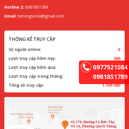
Hotline 2:
0981851789
Email:
betongsonla@gmail.com
THỐNG KÊ TRUY CẬP
Số người online:
0
Lượt truy cập hôm nay:
366
0977521084
Lượt truy cập hôm qua:
290
0981851789
Lượt truy cập trong tháng:
19.827
Tổng số truy cập:
1.709.090