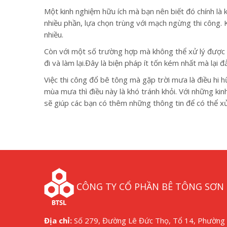
Một kinh nghiệm hữu ích mà bạn nên biết đó chính là k
nhiều phần, lựa chọn trùng với mạch ngừng thi công. K
nhiều.
Còn với một số trường hợp mà không thể xử lý được t
đi và làm lại.Đây là biện pháp ít tốn kém nhất mà lại 
Việc thi công đổ bê tông mà gặp trời mưa là điều hi 
mùa mưa thì điều này là khó tránh khỏi. Với những kin
sẽ giúp các bạn có thêm những thông tin để có thể xử
CÔNG TY CỔ PHẦN BÊ TÔNG SƠN 
Địa chỉ:
Số 279, Đường Lê Đức Thọ, Tổ 14, Phường