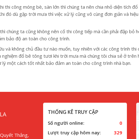
hi thi công móng bè, sàn lớn thì chúng ta nên chia nhỏ diện tích đổ
hi đó dù gặp trời mưa thì việc xử lý cũng vô cùng đơn giản và hiệ
hì chúng ta cũng không nên cố thi công tiếp mà cần phải đập bỏ 
đảm bảo độ an toàn cho công trình.
hữu và không chủ đầu tư nào muốn, tuy nhiên với các công trình thi
h nghiệm đổ bê tông tươi khi trời mưa mà chúng tôi chia sẻ ở trên 
 lý một cách tốt nhất bảo đảm an toàn cho công trình nhà bạn.
THỐNG KÊ TRUY CẬP
LA
Số người online:
0
Lượt truy cập hôm nay:
329
 Quyết Thắng,