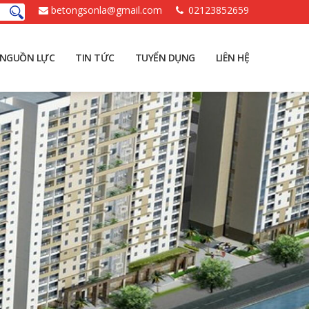
betongsonla@gmail.com
02123852659
NGUỒN LỰC
TIN TỨC
TUYỂN DỤNG
LIÊN HỆ