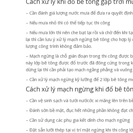
Cách xử lý khi đổ bê tông gặp trời m
– Cần đánh giá lượng nước mưa để đưa ra quyết định
– Nếu mưa nhỏ thì có thể tiếp tục thi công
– Nếu mưa lớn thì nên che bạt lại rồi và chờ đến khi t
lại thì cần lưu ý xử lý mạch ngừng bê tông cho hợp lý
lượng công trình không đảm bảo.
– Mạch ngừng là chỗ gián đoạn trong thi công được bố 
này lớp bê tông được đổ trước đã đông cứng trong khi
dừng lại thì cần phải tạo mạch ngằng phẳng và vuông
– Cần xử lý mạch ngừng kỹ lưỡng để 2 lớp bê tông mớ
Cách xử lý mạch ngừng khi đổ bê tô
– Cần vệ sinh sạch và tưới nướcớc xi măng lên trên b
– Đánh sờn bề mặt, đục hết những phần không đạt chấ
– Cần sử dụng các phụ gia kết dính cho mạch ngừng
– Đặt sẵn lưỡi thép tại vị trí mặt ngừng khi thi công 