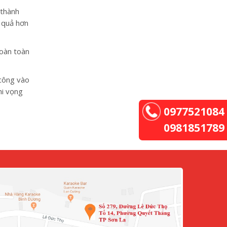
 thành
u quả hơn
hoàn toàn
 công vào
hi vọng
0977521084
0981851789