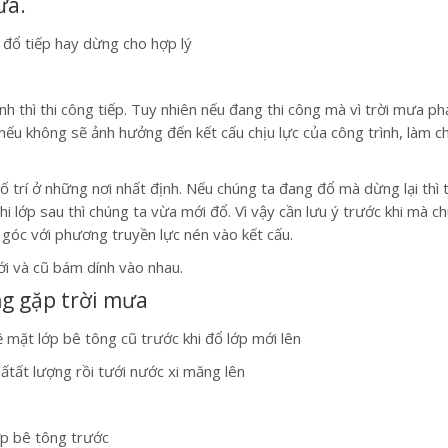
ưa.
 đổ tiếp hay dừng cho hợp lý
ạnh thì thi công tiếp. Tuy nhiên nếu đang thi công mà vì trời mưa p
 nếu không sẽ ảnh hưởng đến kết cấu chịu lực của công trình, làm c
trí ở những nơi nhất định. Nếu chúng ta đang đổ mà dừng lại thì tại
 lớp sau thì chúng ta vừa mới đổ. Vì vậy cần lưu ý trước khi mà c
 góc với phương truyền lực nén vào kết cấu.
i và cũ bám dính vào nhau.
ng gặp trời mưa
ề mặt lớp bê tông cũ trước khi đổ lớp mới lên
tất lượng rồi tưới nước xi măng lên
lớp bê tông trước